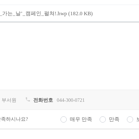
_가는_날’_캠페인_펼쳐!.hwp
(182.0 KB)
 부서원
전화번호
044-300-0721
만족하시나요?
매우 만족
만족