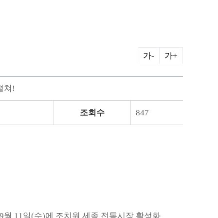
가-
가+
펼쳐!
조회수
847
 9월 11일(수)에 조치원 세종 전통시장 활성화