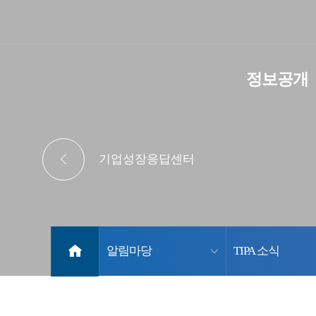
중
정보공개
소
기
업
TIPA
기업성장응답센터
소
기
식
술
정
홈
알림마당
TIPA 소식
보
진