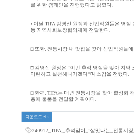
지
를 위한 캠페인을 진행했다고 밝혔다.
알
림
마
◦ 이날 TIPA 김영신 원장과 신입직원들은 명
당
동 지역사회보장협의체에 전달한다.
>
기
정
□ 또한, 전통시장 내 맛집을 찾아 신입직원들
원
소
식
□ 김영신 원장은 “이번 추석 명절을 맞아 지
상
마련하고 실천해나가겠다“며 소감을 전했다.
세
페
이
□ 한편, TIPA는 매년 전통시장을 찾아 활성
지
층에 물품을 전달할 계획이다.
-
제
목,
다운로드.zip
내
용,
240912_TIPA,_추석맞이_‘살맛나는_전통시장