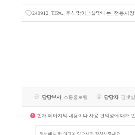
작
파
성
일
240912_TIPA,_추석맞이_‘살맛나는_전통시장
자,
다
파
조
운
일
회
로
다
수
드
운
등
로
등
드
담당부서
소통홍보팀
담당자
김샛별
현재 페이지의 내용이나 사용 편의성에 대해 