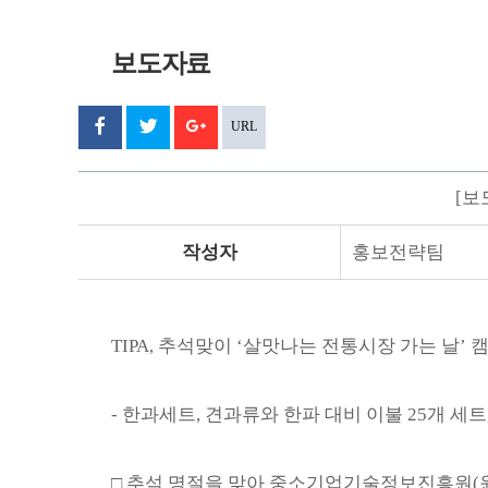
흥
원
보도자료
페
트
구
URL
리
이
위
글
알
스
[보
림
트
스
터
플
마
상
당
세
작성자
홍보전략팀
북
러
>
기
스
정
원
TIPA, 추석맞이 ‘살맛나는 전통시장 가는 날’ 
소
식
상
- 한과세트, 견과류와 한파 대비 이불 25개 세트
세
페
이
□ 추석 명절을 맞아 중소기업기술정보진흥원(원장 